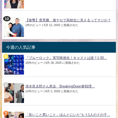
【衝撃】貴景勝、激ヤセで高校生に見えるってマジか？
1件のビュー
|
5月 12, 2025 に投稿された
今週の人気記事
『ブルーロック』実写映画化！キャストは誰？1,00...
15件のビュー
|
9月 28, 2025 に投稿された
清水良太郎さん死去 BreakingDown参戦理...
12件のビュー
|
8月 2, 2026 に投稿された
「良いこと悪いこと」ほんとにいた“もう1人のドの子...