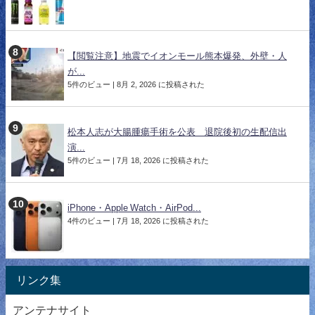
【閲覧注意】地震でイオンモール熊本爆発、外壁・人
が...
5件のビュー
|
8月 2, 2026 に投稿された
松本人志が大腸腫瘍手術を公表 退院後初の生配信出
演...
5件のビュー
|
7月 18, 2026 に投稿された
iPhone・Apple Watch・AirPod...
4件のビュー
|
7月 18, 2026 に投稿された
リンク集
アンテナサイト