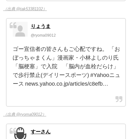
（出典 @tak53381102）
りょうま
@ryoma09012
ゴー宣信者の皆さんもご心配ですね。 「お
ぼっちゃまくん」漫画家・小林よしのり氏
「脳梗塞」で入院 「脳内が血栓だらけ」
で歩行禁止(デイリースポーツ) #Yahooニュ
ース news.yahoo.co.jp/articles/c8efb…
（出典 @ryoma09012）
すーさん