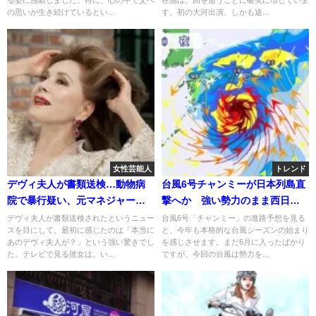
る姿に感動しました。特に、心の中で父へ
在感は、回を追うごとに確実に増していま
の思いが生き続けているとい...
す。初の大河出演、しかも途...
女性芸能人
トレンド
デヴィ夫人が書類送検…動物病
台風6号チャンミーが日本列島直
院で暴行疑い、元マネジャーに
撃へか 強い勢力のまま西日
全治2週間のけが
本・関東へ接近中で交通機関に
デヴィ夫人が書類送検されたというニュー
台風6号「チャンミー」の進路予想を見る
スを目にして、最初に感じたのは「本当に
と、今年も本格的な台風シーズンの始まり
注意
あのデヴィ夫人が？」という強い驚きでし
を感じさせます。まだ6月に入ったばかり
た。テレビで見る彼女は、い...
ですが、今回の台風は勢力を...