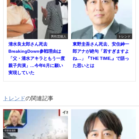
男性芸能人
トレンド
清水良太郎さん死去
東野圭吾さん死去、安住紳一
BreakingDown参戦理由は
郎アナが絶句「若すぎますよ
「父・清水アキラともう一度
ね…」『THE TIME,』で語っ
親子共演」…今年6月に願い
た思いとは
実現していた
トレンド
の関連記事