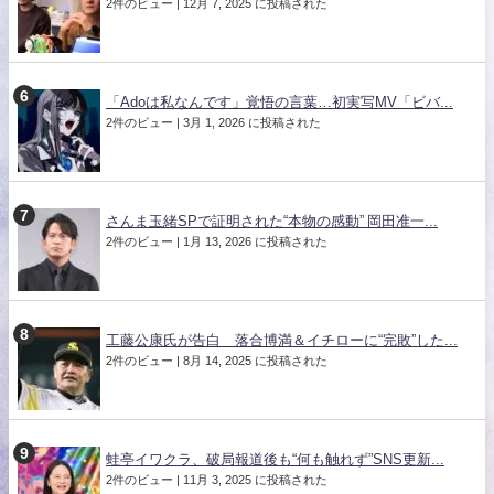
2件のビュー
|
12月 7, 2025 に投稿された
「Adoは私なんです」覚悟の言葉…初実写MV「ビバ...
2件のビュー
|
3月 1, 2026 に投稿された
さんま玉緒SPで証明された“本物の感動” 岡田准一...
2件のビュー
|
1月 13, 2026 に投稿された
工藤公康氏が告白 落合博満＆イチローに“完敗”した...
2件のビュー
|
8月 14, 2025 に投稿された
蛙亭イワクラ、破局報道後も“何も触れず”SNS更新...
2件のビュー
|
11月 3, 2025 に投稿された