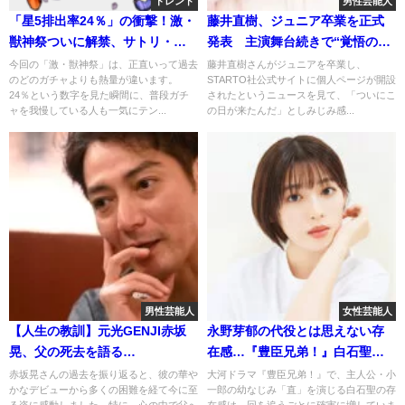
トレンド
男性芸能人
「星5排出率24％」の衝撃！激・
藤井直樹、ジュニア卒業を正式
獣神祭ついに解禁、サトリ・ミ
発表 主演舞台続きで“覚悟の個
ューズ・えびす狙いで神引き続
人活動”本格化
今回の「激・獣神祭」は、正直いって過去
藤井直樹さんがジュニアを卒業し、
のどのガチャよりも熱量が違います。
STARTO社公式サイトに個人ページが開設
出！
24％という数字を見た瞬間に、普段ガチ
されたというニュースを見て、「ついにこ
ャを我慢している人も一気にテン...
の日が来たんだ」としみじみ感...
男性芸能人
女性芸能人
【人生の教訓】元光GENJI赤坂
永野芽郁の代役とは思えない存
晃、父の死去を語る…
在感…『豊臣兄弟！』白石聖が
一気に主役級へ駆け上がる理由
赤坂晃さんの過去を振り返ると、彼の華や
大河ドラマ『豊臣兄弟！』で、主人公・小
かなデビューから多くの困難を経て今に至
一郎の幼なじみ「直」を演じる白石聖の存