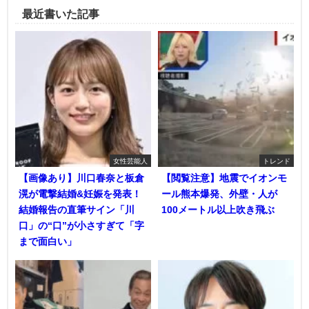
最近書いた記事
女性芸能人
トレンド
【画像あり】川口春奈と板倉
【閲覧注意】地震でイオンモ
滉が電撃結婚&妊娠を発表！
ール熊本爆発、外壁・人が
結婚報告の直筆サイン「川
100メートル以上吹き飛ぶ
口」の“口”が小さすぎて「字
まで面白い」