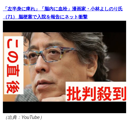
「左半身に痺れ」「脳内に血栓」漫画家・小林よしのり氏
（71） 脳梗塞で入院を報告にネット衝撃
（出典：YouTube）