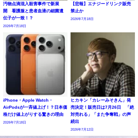
汚物点滴混入殺害事件で新展
【悲報】エナジードリンク販売
開 看護服と患者血液の細菌遺
禁止か
伝子が一致！？
2026年7月18日
2026年7月18日
iPhone・Apple Watch・
ヒカキン「カレーみそきん」発
AirPodsが一斉値上げ！？日本価
売決定！販売日は7月26日 「絶
格だけ値上がりする驚きの理由
対売れる」「また争奪戦」の声
続出
2026年7月18日
2026年7月12日