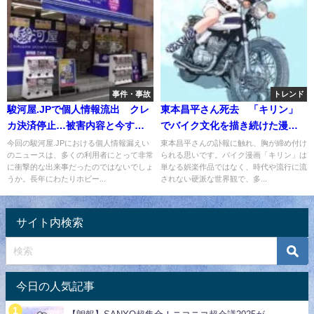
事件・事故
トレンド
駿河屋.JPで個人情報流出 クレ
東本昌平さん死去 「キリン」
カ決済停止…被害内容と今すぐ
でバイク文化を描き続けた漫画
確認すべきこと
界の孤高の存在
今回の駿河屋.JPにおける個人情報漏えい
東本昌平さんの訃報に触れ、胸が締め付け
のニュースは、多くの利用者にとって非常
られる思いです。バイク漫画「キリン」は
に衝撃的な出来事だったのではないでしょ
単なる娯楽作品ではなく、時代や流行に流
うか。長年にわたりホビー...
されない硬派な世界観で、多...
サイト内検索
今日の人気記事