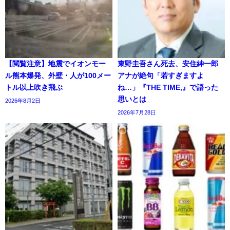
【閲覧注意】地震でイオンモー
東野圭吾さん死去、安住紳一郎
ル熊本爆発、外壁・人が100メー
アナが絶句「若すぎますよ
トル以上吹き飛ぶ
ね…」『THE TIME,』で語った
思いとは
2026年8月2日
2026年7月28日