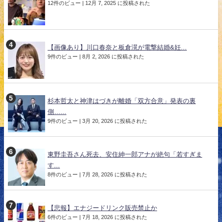
12件のビュー
|
12月 7, 2025 に投稿された
【画像あり】川口春奈と板倉滉が電撃結婚&妊...
9件のビュー
|
8月 2, 2026 に投稿された
杉本哲太と神津はづきが離婚「双方合意」発表の裏
側…...
9件のビュー
|
3月 20, 2026 に投稿された
東野圭吾さん死去、安住紳一郎アナが絶句「若すぎま
す...
8件のビュー
|
7月 28, 2026 に投稿された
【悲報】エナジードリンク販売禁止か
6件のビュー
|
7月 18, 2026 に投稿された