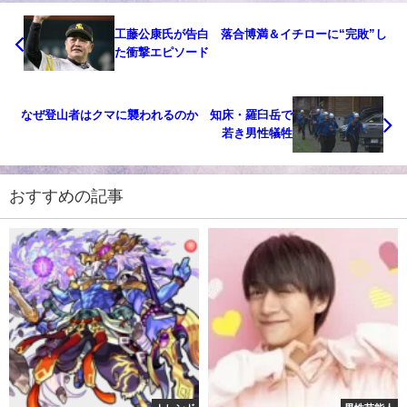
工藤公康氏が告白 落合博満＆イチローに“完敗”し
た衝撃エピソード
なぜ登山者はクマに襲われるのか 知床・羅臼岳で
若き男性犠牲
おすすめの記事