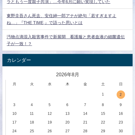
ラともう一度親子共演」…今年6月に願い実現していた
東野圭吾さん死去、安住紳一郎アナが絶句「若すぎますよ
ね…」『THE TIME,』で語った思いとは
汚物点滴混入殺害事件で新展開 看護服と患者血液の細菌遺伝
子が一致！？
カレンダー
2026年8月
月
火
水
木
金
土
日
1
2
3
4
5
6
7
8
9
10
11
12
13
14
15
16
17
18
19
20
21
22
23
24
25
26
27
28
29
30