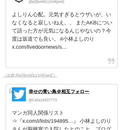
@pQbmhDczVnKjwnE
よしりん心配。元気すぎるとウザいが、い
なくなると寂しいねえ。、 またAKBについ
て語った方が元気になるんじやないの？今
度は坂道でも良い。 #小林よしのり
x.com/livedoornews/s…
（出典 @pQbmhDczVnKjwnE）
幸せの青い鳥＠相互フォロー
@Celia19437773
マンガ同人関係リスト
⇒『x.com/i/lists/194895…』 小林よしのり
さんが脳梗塞で入院したとのこと。ブログ