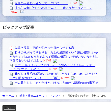
ピックアップ記事
ホーム
時事・社会ニュース
トレンド
『戦争論』の著者・小林よしのり
氏が脳梗塞で入院 尊厳死を口にした理由
トレンド