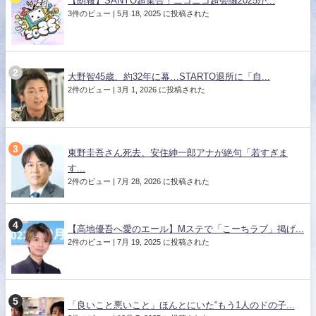
【朗報】SANYO超集合！ニコニコ超会議2025が...
3件のビュー
|
5月 18, 2025 に投稿された
大野智45歳、約32年に幕…STARTO退所に「自...
2件のビュー
|
3月 1, 2026 に投稿された
東野圭吾さん死去、安住紳一郎アナが絶句「若すぎま
す...
2件のビュー
|
7月 28, 2026 に投稿された
【高地優吾へ愛のエール】Mステで「こーちラブ」掲げ...
2件のビュー
|
7月 19, 2025 に投稿された
「良いこと悪いこと」ほんとにいた“もう1人のドの子...