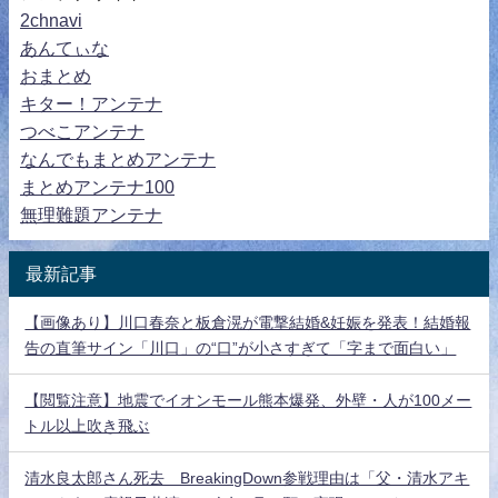
2chnavi
あんてぃな
おまとめ
キター！アンテナ
つべこアンテナ
なんでもまとめアンテナ
まとめアンテナ100
無理難題アンテナ
最新記事
【画像あり】川口春奈と板倉滉が電撃結婚&妊娠を発表！結婚報
告の直筆サイン「川口」の“口”が小さすぎて「字まで面白い」
【閲覧注意】地震でイオンモール熊本爆発、外壁・人が100メー
トル以上吹き飛ぶ
清水良太郎さん死去 BreakingDown参戦理由は「父・清水アキ