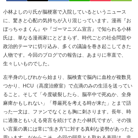
小林よしのり氏が脳梗塞で入院しているというニュース
に、驚きと心配の気持ちが入り混じっています。漫画『お
ぼっちゃまくん』や『ゴーマニズム宣言』で知られる小林
氏は、単なる漫画家にとどまらず、時代ごとの社会問題や
政治的テーマに切り込み、多くの議論を巻き起こしてきた
人物です。今回のブログでの報告は、あまりに率直で、
生々しいものでした。
左半身のしびれから始まり、脳検査で脳内に血栓が複数見
つかり、HCU（高度治療室）で点滴のみの生活を送ってい
ること。そして「今度破裂したら、脳卒中で死ぬか、全身
麻痺かもしれない」「尊厳死を考える時が来た」とまで語
った一文は、ファンでなくとも胸に刺さります。長年、時
に過激ともいえる発言を続けてきた小林氏ですが、その強
い言葉の裏には常に“生き方”に対する真剣な姿勢があったと
思います。だからこそ、今回の弱音とも取れる表現は、非