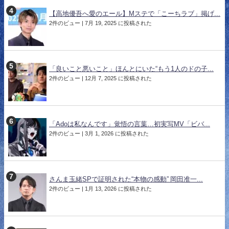
【高地優吾へ愛のエール】Mステで「こーちラブ」掲げ...
2件のビュー
|
7月 19, 2025 に投稿された
「良いこと悪いこと」ほんとにいた“もう1人のドの子...
2件のビュー
|
12月 7, 2025 に投稿された
「Adoは私なんです」覚悟の言葉…初実写MV「ビバ...
2件のビュー
|
3月 1, 2026 に投稿された
さんま玉緒SPで証明された“本物の感動” 岡田准一...
2件のビュー
|
1月 13, 2026 に投稿された