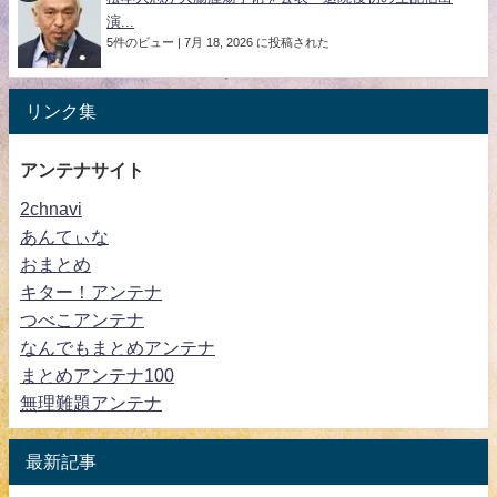
演...
5件のビュー
|
7月 18, 2026 に投稿された
リンク集
アンテナサイト
2chnavi
あんてぃな
おまとめ
キター！アンテナ
つべこアンテナ
なんでもまとめアンテナ
まとめアンテナ100
無理難題アンテナ
最新記事