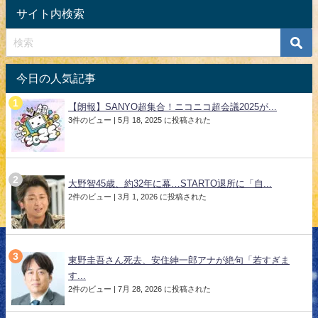
サイト内検索
今日の人気記事
【朗報】SANYO超集合！ニコニコ超会議2025が...
3件のビュー
|
5月 18, 2025 に投稿された
大野智45歳、約32年に幕…STARTO退所に「自...
2件のビュー
|
3月 1, 2026 に投稿された
東野圭吾さん死去、安住紳一郎アナが絶句「若すぎま
す...
2件のビュー
|
7月 28, 2026 に投稿された