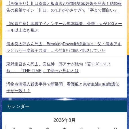
【画像あり】川口春奈と板倉滉が電撃結婚&妊娠を発表！結婚報
告の直筆サイン「川口」の“口”が小さすぎて「字まで面白い」
【閲覧注意】地震でイオンモール熊本爆発、外壁・人が100メー
トル以上吹き飛ぶ
清水良太郎さん死去 BreakingDown参戦理由は「父・清水アキ
ラともう一度親子共演」…今年6月に願い実現していた
東野圭吾さん死去、安住紳一郎アナが絶句「若すぎますよ
ね…」『THE TIME,』で語った思いとは
汚物点滴混入殺害事件で新展開 看護服と患者血液の細菌遺伝
子が一致！？
カレンダー
2026年8月