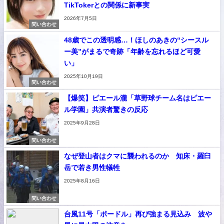
TikTokerとの関係に新事実
2026年7月5日
問い合わせ
48歳でこの透明感…！ほしのあきの“シースル
ー美”がまるで奇跡「年齢を忘れるほど可愛
い」
2025年10月19日
問い合わせ
【爆笑】ピエール瀧「草野球チーム名はピエー
ル学園」共演者驚きの反応
2025年9月28日
問い合わせ
なぜ登山者はクマに襲われるのか 知床・羅臼
岳で若き男性犠牲
2025年8月16日
問い合わせ
台風11号「ポードル」再び強まる見込み 波や