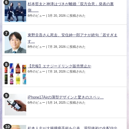
杉本哲太と神津はづきが離婚「双方合意」発表の裏
側…...
8件のビュー
|
3月 20, 2026 に投稿された
東野圭吾さん死去、安住紳一郎アナが絶句「若すぎま
す...
8件のビュー
|
7月 28, 2026 に投稿された
【悲報】エナジードリンク販売禁止か
6件のビュー
|
7月 18, 2026 に投稿された
iPhone17Airの薄型デザインと驚きのスペッ...
6件のビュー
|
5月 14, 2025 に投稿された
松本人志が大腸腫瘍手術を公表 退院後初の生配信出