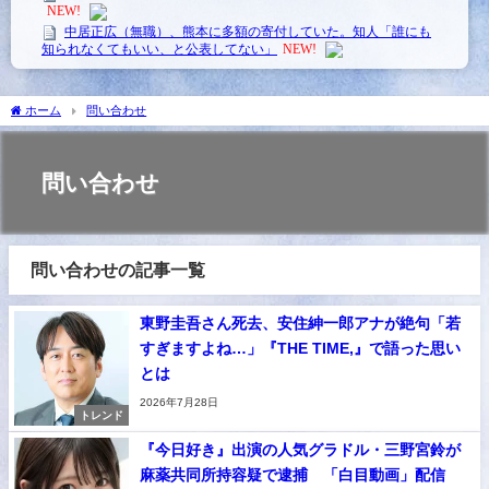
ホーム
問い合わせ
問い合わせ
問い合わせの記事一覧
東野圭吾さん死去、安住紳一郎アナが絶句「若
すぎますよね…」『THE TIME,』で語った思い
とは
2026年7月28日
トレンド
『今日好き』出演の人気グラドル・三野宮鈴が
麻薬共同所持容疑で逮捕 「白目動画」配信