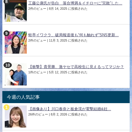
工藤公康氏が告白 落合博満＆イチローに“完敗”した...
2件のビュー
|
8月 14, 2025 に投稿された
蛙亭イワクラ、破局報道後も“何も触れず”SNS更新...
2件のビュー
|
11月 3, 2025 に投稿された
【衝撃】貴景勝、激ヤセで高校生に見えるってマジか？
1件のビュー
|
5月 12, 2025 に投稿された
今週の人気記事
【画像あり】川口春奈と板倉滉が電撃結婚&妊...
26件のビュー
|
8月 2, 2026 に投稿された