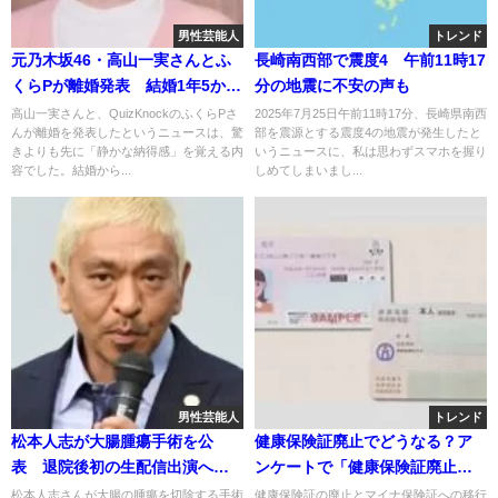
男性芸能人
トレンド
元乃木坂46・高山一実さんとふ
長崎南西部で震度4 午前11時17
くらPが離婚発表 結婚1年5か月
分の地震に不安の声も
で選んだ“前向きな別れ”とは？
高山一実さんと、QuizKnockのふくらPさ
2025年7月25日午前11時17分、長崎県南西
んが離婚を発表したというニュースは、驚
部を震源とする震度4の地震が発生したと
きよりも先に「静かな納得感」を覚える内
いうニュースに、私は思わずスマホを握り
容でした。結婚から...
しめてしまいまし...
男性芸能人
トレンド
松本人志が大腸腫瘍手術を公
健康保険証廃止でどうなる？ア
表 退院後初の生配信出演へ
ンケートで「健康保険証廃止反
「今後も活動継続」と発表
対」が最多になるほどのマイナ
松本人志さんが大腸の腫瘍を切除する手術
健康保険証の廃止とマイナ保険証への移行