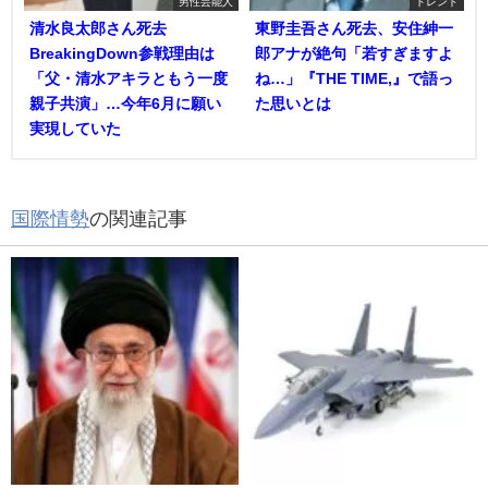
男性芸能人
トレンド
清水良太郎さん死去
東野圭吾さん死去、安住紳一
BreakingDown参戦理由は
郎アナが絶句「若すぎますよ
「父・清水アキラともう一度
ね…」『THE TIME,』で語っ
親子共演」…今年6月に願い
た思いとは
実現していた
国際情勢
の関連記事