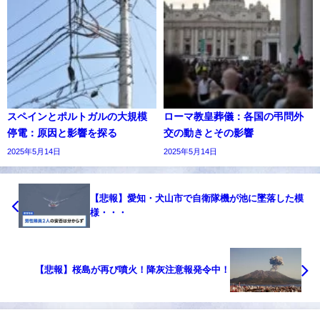
スペインとポルトガルの大規模
ローマ教皇葬儀：各国の弔問外
停電：原因と影響を探る
交の動きとその影響
2025年5月14日
2025年5月14日
【悲報】愛知・犬山市で自衛隊機が池に墜落した模
様・・・
【悲報】桜島が再び噴火！降灰注意報発令中！