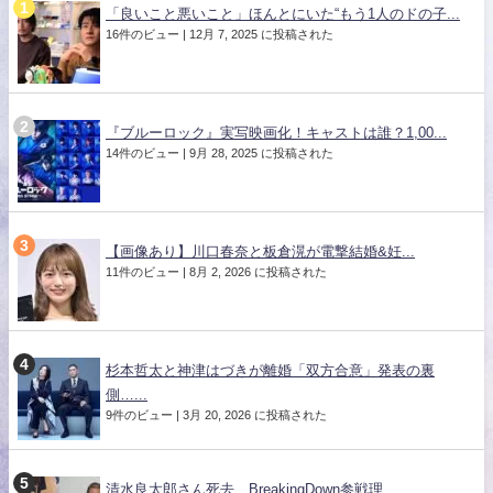
「良いこと悪いこと」ほんとにいた“もう1人のドの子...
16件のビュー
|
12月 7, 2025 に投稿された
『ブルーロック』実写映画化！キャストは誰？1,00...
14件のビュー
|
9月 28, 2025 に投稿された
【画像あり】川口春奈と板倉滉が電撃結婚&妊...
11件のビュー
|
8月 2, 2026 に投稿された
杉本哲太と神津はづきが離婚「双方合意」発表の裏
側…...
9件のビュー
|
3月 20, 2026 に投稿された
清水良太郎さん死去 BreakingDown参戦理...