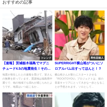
おすすめの記事
トレンド
男性芸能人
【速報】茨城栃木福島でマグニ
SUPERRIGHT横山裕がついにソ
チュード4.5の地震発生！その詳
ロアルバム出すってほんと！？
細と影響・・・
地震が発生したとの速報を受けて、皆さん
横山裕さんが新たにスタートさせる
の無事を祈っています。震源地は福島県中
『ROCKTOYOU』プロジェクトは、彼の
通りで、他の地域でも揺れが感じられたよ
音楽キャリアにとって大きな一歩となるこ
うです。地震はいつ起こるか...
とが予想されます。ソロとして...