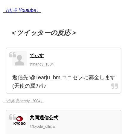
（出典 Youtube）
＜ツイッターの反応＞
でぃす
@handy_1004
返信先:@Tearju_bm ユニセフに募金します
(天使の翼ﾌｧｻｧ
（出典 @handy_1004）
共同通信公式
@kyodo_official