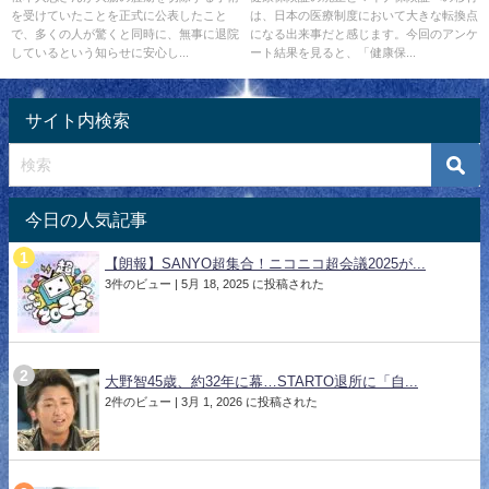
を受けていたことを正式に公表したこと
は、日本の医療制度において大きな転換点
保険証への批判がやばい
で、多くの人が驚くと同時に、無事に退院
になる出来事だと感じます。今回のアンケ
しているという知らせに安心し...
ート結果を見ると、「健康保...
サイト内検索
今日の人気記事
【朗報】SANYO超集合！ニコニコ超会議2025が...
3件のビュー
|
5月 18, 2025 に投稿された
大野智45歳、約32年に幕…STARTO退所に「自...
2件のビュー
|
3月 1, 2026 に投稿された