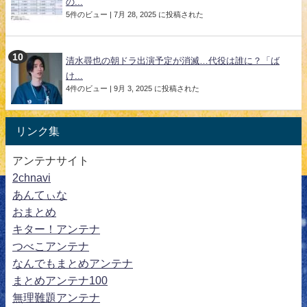
の...
5件のビュー
|
7月 28, 2025 に投稿された
清水尋也の朝ドラ出演予定が消滅…代役は誰に？「ば
け...
4件のビュー
|
9月 3, 2025 に投稿された
リンク集
アンテナサイト
2chnavi
あんてぃな
おまとめ
キター！アンテナ
つべこアンテナ
なんでもまとめアンテナ
まとめアンテナ100
無理難題アンテナ