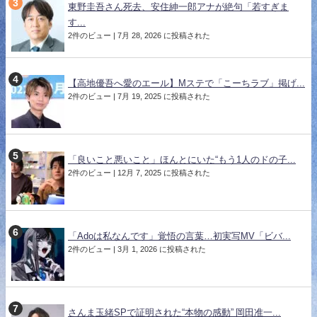
東野圭吾さん死去、安住紳一郎アナが絶句「若すぎま
す...
2件のビュー
|
7月 28, 2026 に投稿された
【高地優吾へ愛のエール】Mステで「こーちラブ」掲げ...
2件のビュー
|
7月 19, 2025 に投稿された
「良いこと悪いこと」ほんとにいた“もう1人のドの子...
2件のビュー
|
12月 7, 2025 に投稿された
「Adoは私なんです」覚悟の言葉…初実写MV「ビバ...
2件のビュー
|
3月 1, 2026 に投稿された
さんま玉緒SPで証明された“本物の感動” 岡田准一...