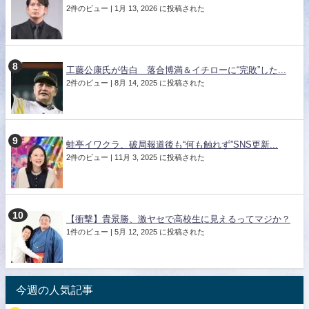
2件のビュー
|
1月 13, 2026 に投稿された
工藤公康氏が告白 落合博満＆イチローに“完敗”した...
2件のビュー
|
8月 14, 2025 に投稿された
蛙亭イワクラ、破局報道後も“何も触れず”SNS更新...
2件のビュー
|
11月 3, 2025 に投稿された
【衝撃】貴景勝、激ヤセで高校生に見えるってマジか？
1件のビュー
|
5月 12, 2025 に投稿された
今週の人気記事