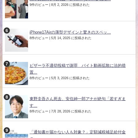
9件のビュー
|
8月 2, 2026 に投稿された
iPhone17Airの薄型デザインと驚きのスペッ...
8件のビュー
|
5月 14, 2025 に投稿された
ピザーラ不適切投稿で謝罪 バイト動画拡散に法的措
置...
8件のビュー
|
5月 3, 2026 に投稿された
東野圭吾さん死去、安住紳一郎アナが絶句「若すぎま
す...
8件のビュー
|
7月 28, 2026 に投稿された
「通知書が届かない人も対象？」定額減税補足給付金