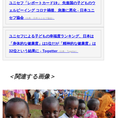
ユニセフ「レポートカード19」 先進国の子どものウ
ェルビーイング コロナ禍後、急激に悪化 - 日本ユニ
セフ協会
（出典：日本ユニセフ協会）
ユニセフによる子どもの幸福度ランキング、日本は
「身体的な健康度」は1位だが「精神的な健康度」は
32位という結果に - Togetter
（出典：Togetter）
＜関連する画像＞