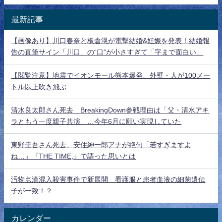
最新記事
【画像あり】川口春奈と板倉滉が電撃結婚&妊娠を発表！結婚報
告の直筆サイン「川口」の“口”が小さすぎて「字まで面白い」
【閲覧注意】地震でイオンモール熊本爆発、外壁・人が100メー
トル以上吹き飛ぶ
清水良太郎さん死去 BreakingDown参戦理由は「父・清水アキ
ラともう一度親子共演」…今年6月に願い実現していた
東野圭吾さん死去、安住紳一郎アナが絶句「若すぎますよ
ね…」『THE TIME,』で語った思いとは
汚物点滴混入殺害事件で新展開 看護服と患者血液の細菌遺伝
子が一致！？
カレンダー