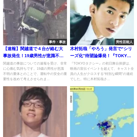
事件・事故
男性芸能人
【速報】関越道で４台が絡む大
木村拓哉「やろう」発言で“シリ
事故発生！19歳男性が意識不明
ーズ化”待望論爆発！『TOKYO
に・・・
タクシー』初日舞台挨拶が感動
関越道の事故についての速報を受け、非常
『TOKYOタクシー』の初日舞台挨拶は、
に心痛む気持ちです。19歳の男性が意識
映画の宣伝イベントを超えて、キャスト全
の渦に
不明の重体とのことで、運転中の安全の重
員の人生がクロスする“特別な瞬間”の連続
要性を改めて考えさせられま...
でした。特に木村拓哉さ...