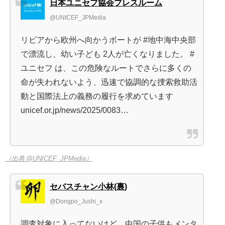
日本ユニセフ協会プレスルーム
@UNICEF_JPMedia
リビアから欧州へ向かうボートが #地中海中央部
で漂流し、幼い子ども 2人が亡くなりました。 #
ユニセフ は、この危険なルートでさらに多くの
命が失われないよう、迅速で協調的な捜索救助活
動と国際法上の義務の履行を求めています
unicef.or.jp/news/2025/0083…
（出典 @UNICEF_JPMedia）
セバスチャン小林(裏)
@Dongpo_Jushi_x
調査対象に入ってないけど、中国の子供もメンタ