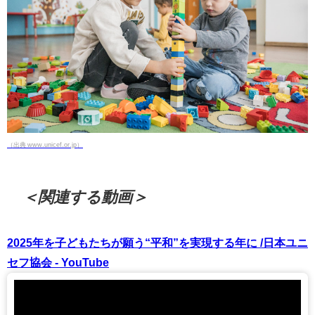
（出典 www.unicef.or.jp）
＜関連する動画＞
2025年を子どもたちが願う“平和”を実現する年に /日本ユニ
セフ協会 - YouTube