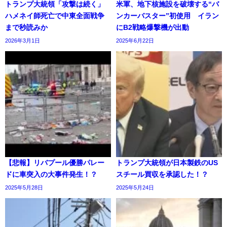
トランプ大統領「攻撃は続く」
米軍、地下核施設を破壊する“バ
ハメネイ師死亡で中東全面戦争
ンカーバスター”初使用 イラン
まで秒読みか
にB2戦略爆撃機が出動
2026年3月1日
2025年6月22日
【悲報】リバプール優勝パレー
トランプ大統領が日本製鉄のUS
ドに車突入の大事件発生！？
スチール買収を承認した！？
2025年5月28日
2025年5月24日