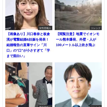
女性芸能人
トレンド
【画像あり】川口春奈と板倉
【閲覧注意】地震でイオンモ
滉が電撃結婚&妊娠を発表！
ール熊本爆発、外壁・人が
結婚報告の直筆サイン「川
100メートル以上吹き飛ぶ
口」の“口”が小さすぎて「字
まで面白い」